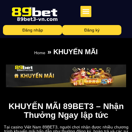
ĐĂNG KÝ
KHUYẾN MÃI
TIN TỨC
Đăng nhập
Đăng ký
»
KHUYẾN MÃI
Home
KHUYẾN MÃI 89BET3 – Nhận
Thưởng Ngay lập tức
Tại casino Việt Nam 89BET3, người chơi nhận được nhiều chương
trình khuyến mãi hấp dẫn như thưởng đăng ký, hoàn trả và các sự