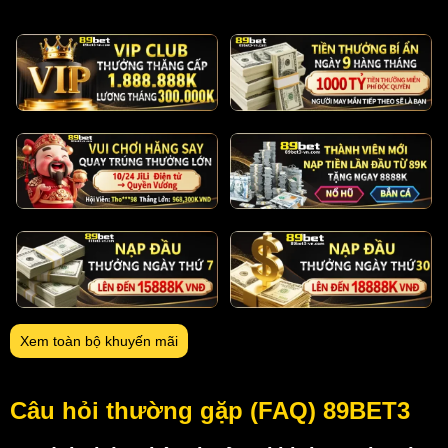
Xem toàn bộ khuyến mãi
Câu hỏi thường gặp (FAQ) 89BET3