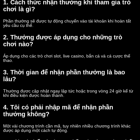
1. Cách thức nhận thưởng khi tham gia trò
chơi là gì?
Phần thưởng sẽ được tự động chuyển vào tài khoản khi hoàn tất
yêu cầu cụ thể.
2. Thưởng được áp dụng cho những trò
chơi nào?
Áp dụng cho các trò chơi slot, live casino, bắn cá và cá cược thể
thao.
3. Thời gian để nhận phần thưởng là bao
lâu?
Thường được cập nhật ngay lập tức hoặc trong vòng 24 giờ kể từ
khi điều kiện được hoàn thành.
4. Tôi có phải nhập mã để nhận phần
thưởng không?
Một vài chương trình cần mã, tuy nhiên nhiều chương trình khác
được áp dụng một cách tự động.